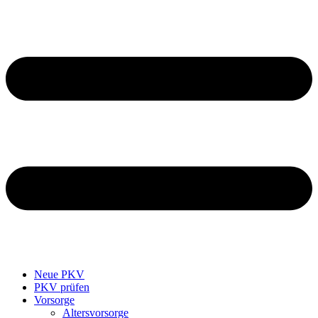
Neue PKV
PKV prüfen
Vorsorge
Altersvorsorge